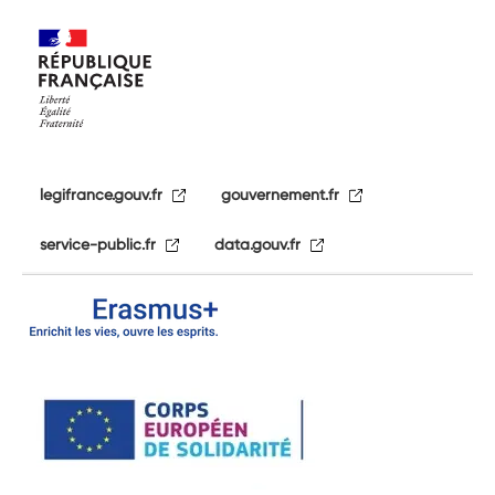
legifrance.gouv.fr
gouvernement.fr
service-public.fr
data.gouv.fr