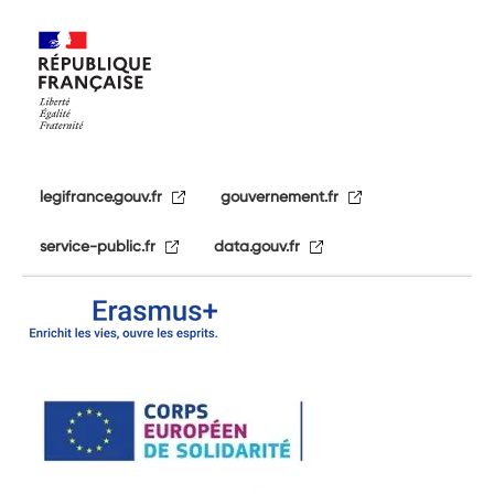
legifrance.gouv.fr
gouvernement.fr
service-public.fr
data.gouv.fr