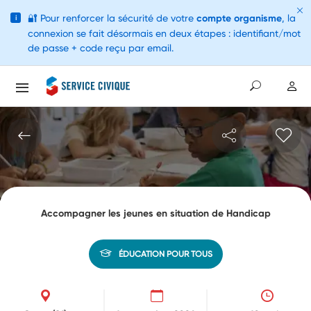
🔐
Pour renforcer la sécurité de votre
compte organisme
, la
i
connexion se fait désormais en deux étapes : identifiant/mot
de passe + code reçu par email.
Accompagner les jeunes en situation de Handicap
ÉDUCATION POUR TOUS