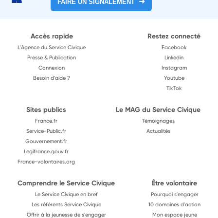
FAIRE UN SIGNALEMENT
Accès rapide
Restez connecté
L'Agence du Service Civique
Facebook
Presse & Publication
Linkedin
Connexion
Instagram
Besoin d'aide ?
Youtube
TikTok
Sites publics
Le MAG du Service Civique
France.fr
Témoignages
Service-Public.fr
Actualités
Gouvernement.fr
Legifrance.gouv.fr
France-volontaires.org
Comprendre le Service Civique
Être volontaire
Le Service Civique en bref
Pourquoi s'engager
Les référents Service Civique
10 domaines d'action
Offrir à la jeunesse de s'engager
Mon espace jeune