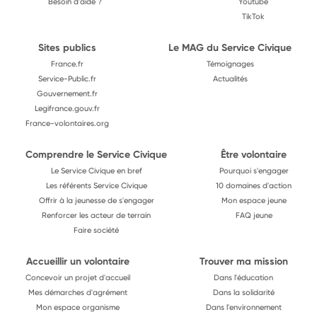
Besoin d'aide ?
Youtube
TikTok
Sites publics
Le MAG du Service Civique
France.fr
Témoignages
Service-Public.fr
Actualités
Gouvernement.fr
Legifrance.gouv.fr
France-volontaires.org
Comprendre le Service Civique
Être volontaire
Le Service Civique en bref
Pourquoi s'engager
Les référents Service Civique
10 domaines d'action
Offrir à la jeunesse de s'engager
Mon espace jeune
Renforcer les acteur de terrain
FAQ jeune
Faire société
Accueillir un volontaire
Trouver ma mission
Concevoir un projet d'accueil
Dans l'éducation
Mes démarches d'agrément
Dans la solidarité
Mon espace organisme
Dans l'environnement