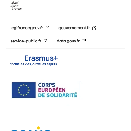
legifrance.gouv.fr
gouvernement.fr
service-public.fr
data.gouv.fr