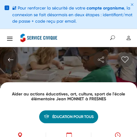
🔐
Pour renforcer la sécurité de votre
compte organisme
, la
i
connexion se fait désormais en deux étapes : identifiant/mot
de passe + code reçu par email.
Aider au actions éducatives, art, culture, sport de l'école
élémentaire Jean MONNET à FRESNES
ÉDUCATION POUR TOUS