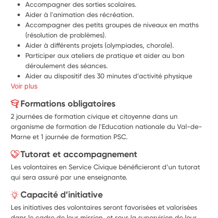
Accompagner des sorties scolaires.
Aider à l'animation des récréation.
Accompagner des petits groupes de niveaux en maths 
(résolution de problèmes).
Aider à différents projets (olympiades, chorale).
Participer aux ateliers de pratique et aider au bon 
déroulement des séances.
Aider au dispositif des 30 minutes d’activité physique 
Voir plus
quotidienne.
Aider au fonctionnement de la bibliothèque.
Formations obligatoires
Aider les enseignants pour l'accueil des élèves et le prêt.
2 journées de formation civique et citoyenne dans un
Participer à des ateliers d'exercice du débat, du 
organisme de formation de l'Education nationale du Val-de-
jugement et de l'argumentation (ateliers philosophiques).
Marne et 1 journée de formation PSC.
Aider à la démarche globale de développement durable, 
réduction et valorisation des déchets, entretien d’un 
Tutorat et accompagnement
espace végétalisé, potager, aider les éco-délégués.
Les volontaires en Service Civique bénéficieront d’un tutorat
Participer aux 10 heures d’apprentissages sur la 
qui sera assuré par une enseignante.
prévention du harcèlement.
Aider à l’organisation des temps forts du programme 
Capacité d’initiative
Phare, la journée nationale de mobilisation contre le 
Les initiatives des volontaires seront favorisées et valorisées
harcèlement, le Safer Internet Day.
dans le cadre de leur mission, et sous la supervision de leur