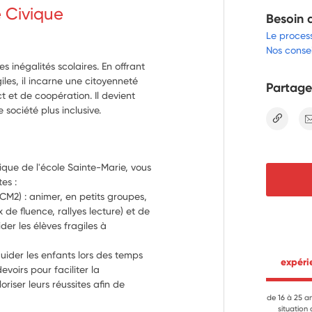
e Civique
Besoin 
Le proces
Nos consei
s inégalités scolaires. En offrant
les, il incarne une citoyenneté
Partage
t et de coopération. Il devient
société plus inclusive.
lien
que de l'école Sainte-Marie, vous 
es :
M2) : animer, en petits groupes, 
 de fluence, rallyes lecture) et de 
er les élèves fragiles à 
der les enfants lors des temps 
 expér
voirs pour faciliter la 
iser leurs réussites afin de 
de 16 à 25 a
situation