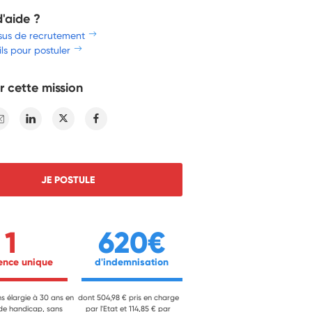
d'aide ?
sus de recrutement
ls pour postuler
r cette mission
E-mail
Linkedin
Twitter
Facebook
JE POSTULE
1
620€
ience unique 
 d'indemnisation 
ns élargie à 30 ans en
dont 504,98 € pris en charge
 de handicap, sans
par l'Etat et 114,85 € par