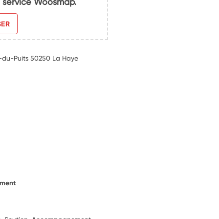
du service Woosmap.
SER
E
e-du-Puits 50250 La Haye
ement