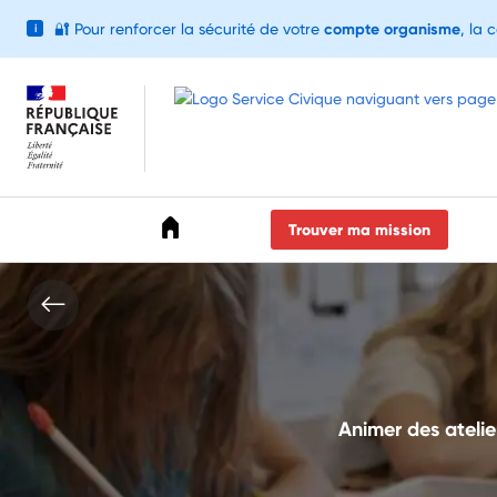
🔐
Pour renforcer la sécurité de votre
compte organisme
, la 
i
Accéder au menu
Accéder au contenu
Accéder au pied de page
Trouver ma mission
Animer des atelier