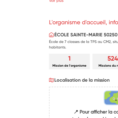
Voir plus
Création d'outils pédagogiques : par
classeur de lexique évolutif et de s
en difficulté.
Médiation et climat scolaire : animer 
L'organisme d'accueil, in
(cour, cantine) et accompagner la ges
pairs.
Ouverture et lien : proposer des proj
ÉCOLE SAINTE-MARIE 50250
midi et faciliter le lien de confiance
École de 7 classes de la TPS au CM2, si
habitants.
1
524
Mission de l'organisme
Missions du 
Localisation de la mission
📍 Pour afficher la c