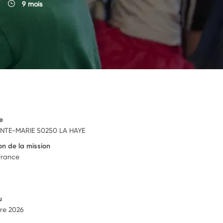
9 mois
e
INTE-MARIE 50250 LA HAYE
on de la mission
France
u
re 2026