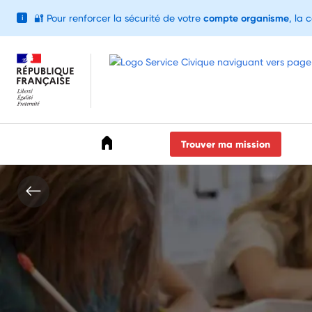
🔐
Pour renforcer la sécurité de votre
compte organisme
, la 
i
Accéder au menu
Accéder au contenu
Accéder au pied de page
Trouver ma mission