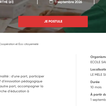
ARTHE
(61)
1 septembre 2026
JE POSTULE
Coopération et Éco-citoyenneté
Organism
ECOLE SA
Localisati
LE MELE S
nalité : d'une part, participer
if d'innovation pédagogique
Durée
 d'autre part, accompagner la
10 mois
che d'éducation à
À partir d
1 septemb