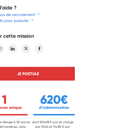
d'aide ?
sus de recrutement
ls pour postuler
r cette mission
E-mail
Linkedin
Twitter
Facebook
JE POSTULE
1
620€
ience unique 
 d'indemnisation 
ns élargie à 30 ans en
dont 504,98 € pris en charge
 de handicap, sans
par l'Etat et 114,85 € par