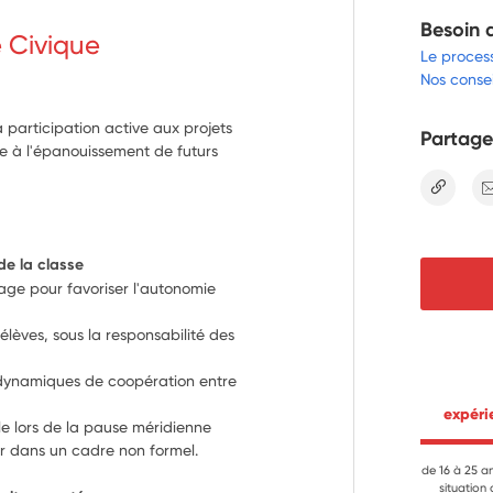
Besoin 
e Civique
Le proces
Nos consei
 participation active aux projets
Partage
ue à l'épanouissement de futurs
lien
de la classe
age pour favoriser l'autonomie 
lèves, sous la responsabilité des 
s dynamiques de coopération entre 
 expér
le lors de la pause méridienne 
r dans un cadre non formel.
de 16 à 25 a
situation