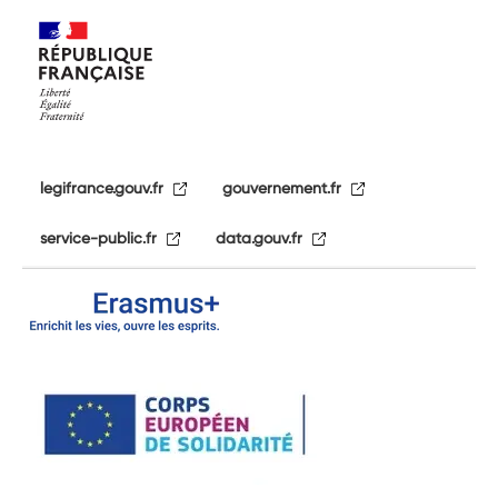
legifrance.gouv.fr
gouvernement.fr
service-public.fr
data.gouv.fr