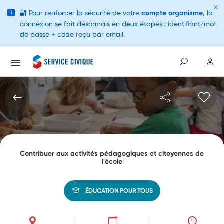
🔐
Pour renforcer la sécurité de votre
compte organisme
, la
i
connexion se fait désormais en deux étapes : identifiant/mot
de passe + code reçu par email.
Contribuer aux activités pédagogiques et citoyennes de
l'école
ÉDUCATION POUR TOUS