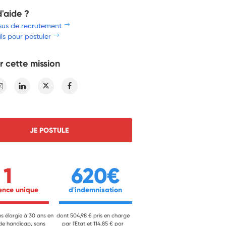
d'aide ?
sus de recrutement
ls pour postuler
r cette mission
E-mail
Linkedin
Twitter
Facebook
JE POSTULE
1
620€
ience unique 
 d'indemnisation 
ns élargie à 30 ans en
dont 504,98 € pris en charge
 de handicap, sans
par l'Etat et 114,85 € par