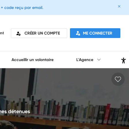
e + code reçu par email.
CRÉER UN COMPTE
ME CONNECTER
nt
Accueillir un volontaire
L'Agence
nnes détenues