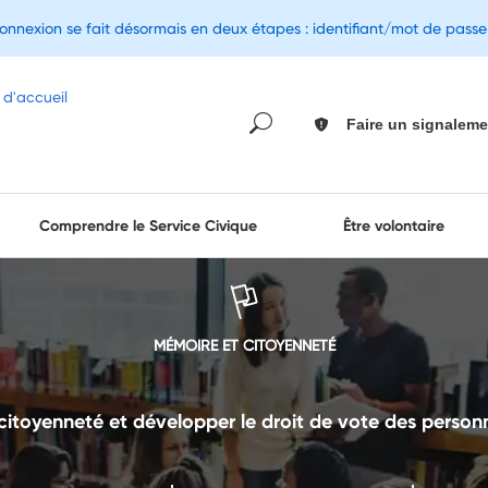
connexion se fait désormais en deux étapes : identifiant/mot de pass
Faire un signaleme
Comprendre le Service Civique
Être volontaire
MÉMOIRE ET CITOYENNETÉ
 citoyenneté et développer le droit de vote des perso