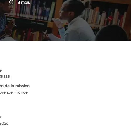
8 mois
e
EILLE
on de la mission
ovence, France
u
 2026