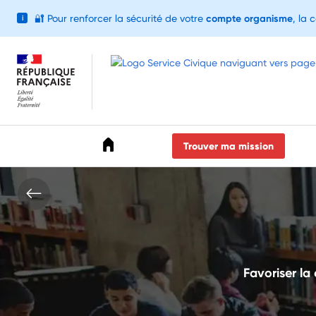
🔐
Pour renforcer la sécurité de votre
compte organisme
, la 
i
Accéder au menu
Accéder au contenu
Accéder au pied de page
Trouver ma mission
Favoriser la