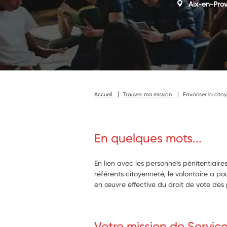
Aix-en-Pro
Accueil
Trouver ma mission
Favoriser la cit
En quelques mots...
En lien avec les personnels pénitentiaire
référents citoyenneté, le volontaire a po
en œuvre effective du droit de vote des
Votre mission de Servic