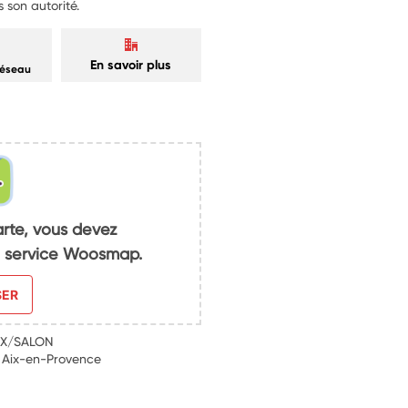
s son autorité.
En savoir plus
réseau
arte, vous devez
du service Woosmap.
SER
IX/SALON
 Aix-en-Provence