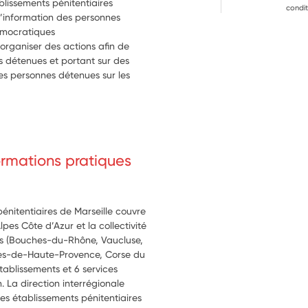
lissements pénitentiaires
condit
 l’information des personnes 
émocratiques
 organiser des actions afin de 
 détenues et portant sur des 
es personnes détenues sur les 
formations pratiques
pénitentiaires de Marseille couvre
pes Côte d’Azur et la collectivité
nts (Bouches-du-Rhône, Vaucluse,
pes-de-Haute-Provence, Corse du
tablissements et 6 services
n. La direction interrégionale
des établissements pénitentiaires