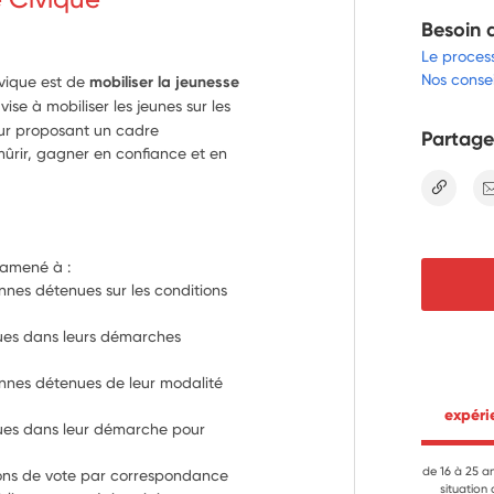
Besoin 
Le proces
Nos consei
ivique est de
mobiliser la jeunesse
Il vise à mobiliser les jeunes sur les
eur proposant un cadre
Partage
ûrir, gagner en confiance et en
lien
 amené à :
onnes détenues sur les conditions 
ues dans leurs démarches 
sonnes détenues de leur modalité 
 expér
ues dans leur démarche pour 
de 16 à 25 a
tions de vote par correspondance 
situation