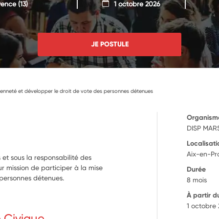
vence
(13)
1 octobre 2026
JE POSTULE
oyenneté et développer le droit de vote des personnes détenues
Organism
DISP MARS
Localisati
Aix-en-Pr
s et sous la responsabilité des
ur mission de participer à la mise
Durée
 personnes détenues.
8 mois
À partir d
1 octobre
e Civique