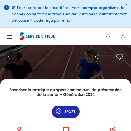
🔐
Pour renforcer la sécurité de votre
compte organisme
, la
i
connexion se fait désormais en deux étapes : identifiant/mot
de passe + code reçu par email.
Favoriser la pratique du sport comme outil de préservation
de la santé – Génération 2024
SPORT