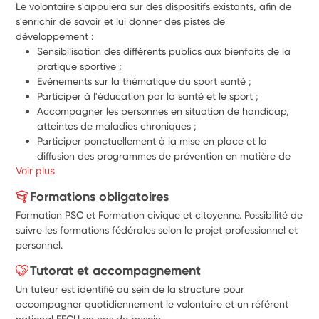
Le volontaire s'appuiera sur des dispositifs existants, afin de 
s'enrichir de savoir et lui donner des pistes de 
développement :
Sensibilisation des différents publics aux bienfaits de la 
pratique sportive ;
Evénements sur la thématique du sport santé ;
Participer à l'éducation par la santé et le sport ;
Accompagner les personnes en situation de handicap, 
atteintes de maladies chroniques ;
Participer ponctuellement à la mise en place et la 
diffusion des programmes de prévention en matière de 
Voir plus
sport santé ;
Aider ponctuellement à créer des outils de 
Formations obligatoires
communication sur les bienfaits des APS pour la santé ;
Formation PSC et Formation civique et citoyenne. Possibilité de
Recueillir les témoignages des bénéficiaires pour mesurer 
suivre les formations fédérales selon le projet professionnel et
l'impact des actions et adapter les activités.
personnel.
Tutorat et accompagnement
Un tuteur est identifié au sein de la structure pour
accompagner quotidiennement le volontaire et un référent
national FFCU en cas de besoin.