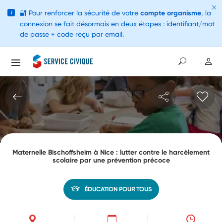
🔐
Pour renforcer la sécurité de votre
compte organisme
, la
i
connexion se fait désormais en deux étapes : identifiant/mot
de passe + code reçu par email.
Maternelle Bischoffsheim à Nice : lutter contre le harcèlement
scolaire par une prévention précoce
ÉDUCATION POUR TOUS