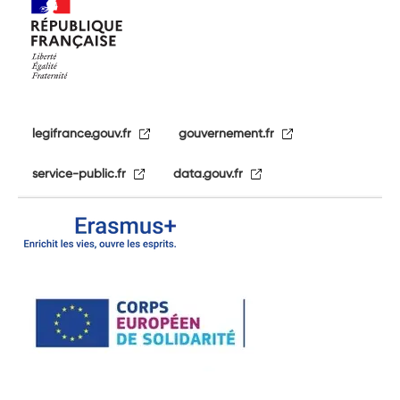
legifrance.gouv.fr
gouvernement.fr
service-public.fr
data.gouv.fr