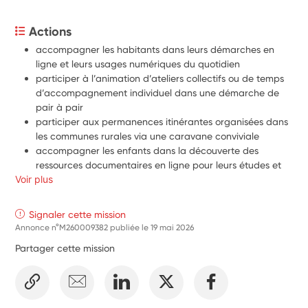
Actions
accompagner les habitants dans leurs démarches en 
ligne et leurs usages numériques du quotidien
participer à l’animation d’ateliers collectifs ou de temps 
d’accompagnement individuel dans une démarche de 
pair à pair
participer aux permanences itinérantes organisées dans 
les communes rurales via une caravane conviviale
accompagner les enfants dans la découverte des 
ressources documentaires en ligne pour leurs études et 
Voir plus
leur scolarité
contribuer à la création d’outils pédagogiques et 
pratiques de médiation numérique à destination des 
Signaler cette mission
professionnels du territoire
Annonce n°M260009382 publiée le
19 mai 2026
participer à l’organisation et à l’animation de cafés 
Partager cette mission
numériques à destination des séniors
favoriser les échanges, l’entraide et le lien social entre les 
habitants
travailler en lien avec l’équipe, les partenaires et les 