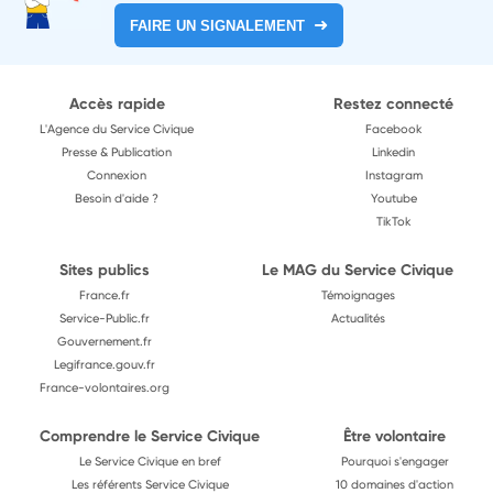
FAIRE UN SIGNALEMENT
Accès rapide
Restez connecté
L'Agence du Service Civique
Facebook
Presse & Publication
Linkedin
Connexion
Instagram
Besoin d'aide ?
Youtube
TikTok
Sites publics
Le MAG du Service Civique
France.fr
Témoignages
Service-Public.fr
Actualités
Gouvernement.fr
Legifrance.gouv.fr
France-volontaires.org
Comprendre le Service Civique
Être volontaire
Le Service Civique en bref
Pourquoi s'engager
Les référents Service Civique
10 domaines d'action