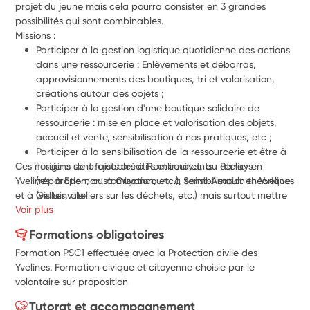
projet du jeune mais cela pourra consister en 3 grandes 
possibilités qui sont combinables.
Missions :
Participer à la gestion logistique quotidienne des actions 
dans une ressourcerie : Enlèvements et débarras, 
approvisionnements des boutiques, tri et valorisation, 
créations autour des objets ;
Participer à la gestion d'une boutique solidaire de 
ressourcerie : mise en place et valorisation des objets, 
accueil et vente, sensibilisation à nos pratiques, etc ;
Participer à la sensibilisation de la ressourcerie et être à 
Ces missions sont faisables à Rambouillet, au Perray en 
l'origine de projets créatifs et innovants : ateliers 
Yvelines, à Epernon, à Guyancourt, à Saint-Arnoult en Yvelines 
(réparation, customisation, etc.), sensibilisation théorique 
et à Gellainville.
(visites, ateliers sur les déchets, etc.) mais surtout mettre 
Voir plus
en place la possibilité du tiers-lieu.
Etc.
Formations obligatoires
Formation PSC1 effectuée avec la Protection civile des
Yvelines. Formation civique et citoyenne choisie par le
volontaire sur proposition
Tutorat et accompagnement