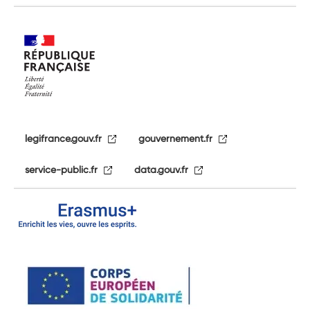
legifrance.gouv.fr
gouvernement.fr
service-public.fr
data.gouv.fr