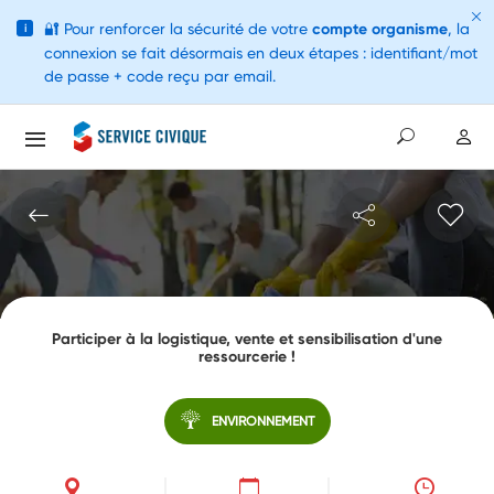
🔐
Pour renforcer la sécurité de votre
compte organisme
, la
i
connexion se fait désormais en deux étapes : identifiant/mot
de passe + code reçu par email.
Participer à la logistique, vente et sensibilisation d'une
ressourcerie !
ENVIRONNEMENT