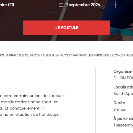
aire
(21)
1 septembre 2026
JE POSTULE
US LA PRATIQUE DU FOOT-FAUTEUIL EN ACCOMPAGNANT LES PERSONNES CONCERNEES
Organism
DIJON FO
Localisati
Saint-Apol
 notre entraîneur lors de l’accueil
s manifestations handisport, et
Durée
. Et ponctuellement : il
8 mois
nne en situation de handicap,
À partir d
1 septemb