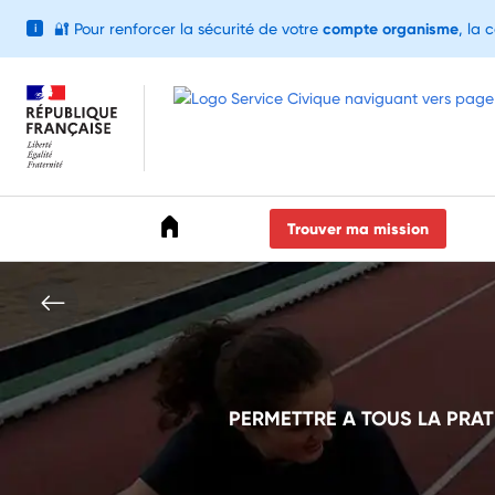
🔐
Pour renforcer la sécurité de votre
compte organisme
, la 
i
Accéder au menu
Accéder au contenu
Accéder au pied de page
Trouver ma mission
PERMETTRE A TOUS LA PRA