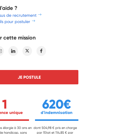
d'aide ?
sus de recrutement
ls pour postuler
r cette mission
E-mail
Linkedin
Twitter
Facebook
JE POSTULE
1
620€
ience unique 
 d'indemnisation 
ns élargie à 30 ans en
dont 504,98 € pris en charge
 de handicap, sans
par l'Etat et 114,85 € par