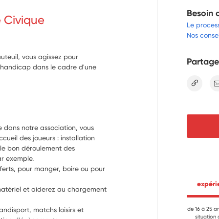
Besoin 
e Civique
Le proces
Nos consei
teuil, vous agissez pour
Partage
de handicap dans le cadre d'une
lien
e dans notre association, vous 
ueil des joueurs : installation 
 le bon déroulement des 
ar exemple.
ferts, pour manger, boire ou pour 
 expér
atériel et aiderez au chargement 
disport, matchs loisirs et 
de 16 à 25 a
situation