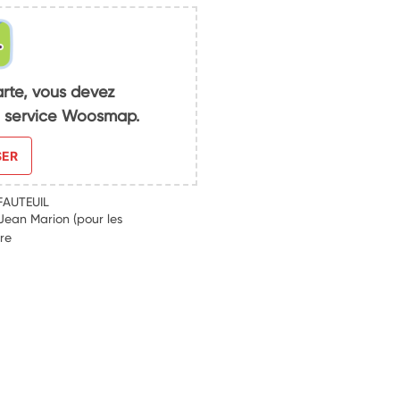
arte, vous devez
du service Woosmap.
SER
FAUTEUIL
ean Marion (pour les
ire