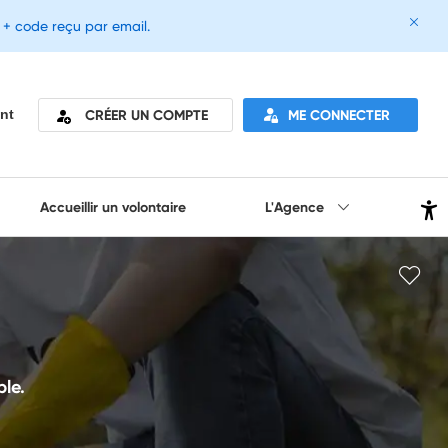
e + code reçu par email.
CRÉER UN COMPTE
ME CONNECTER
nt
Accueillir un volontaire
L'Agence
le.