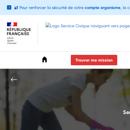
🔐
Pour renforcer la sécurité de votre
compte organisme
, la 
i
Accéder au menu
Accéder au contenu
Accéder au pied de page
Trouver ma mission
Se