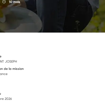
10 mois
e
INT JOSEPH
on de la mission
rance
u
re 2026