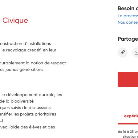
Besoin 
Le proces
e Civique
Nos consei
Partage
onstruction d’installations
 le recyclage créatif, en leur
lien
r durablement la notion de respect
es jeunes générations
r le développement durable, les 
de la biodiversité
ues suivis de discussions
ifier les projets prioritaires 
 expér
.)
vec l’aide des élèves et des 
de 16 à 25 a
situation