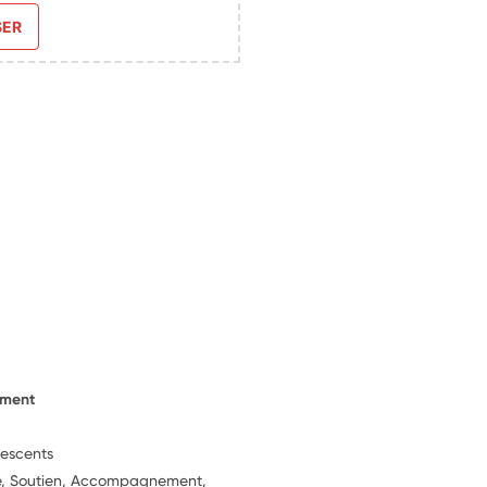
SER
ement
lescents
ie, Soutien, Accompagnement,