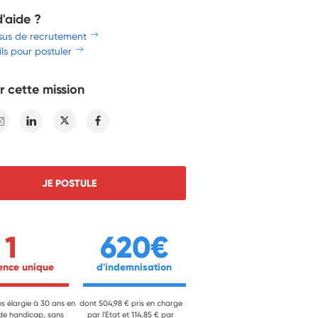
d'aide ?
sus de recrutement
ls pour postuler
r cette mission
E-mail
Linkedin
Twitter
Facebook
JE POSTULE
1
620€
ience unique 
 d'indemnisation 
ns élargie à 30 ans en
dont 504,98 € pris en charge
 de handicap, sans
par l'Etat et 114,85 € par