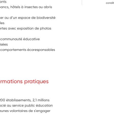
pants
condit
bancs, hôtels à insectes ou abris 
ger ou d’un espace de biodiversité 
les
rtes avec exposition de photos 
 la communauté éducative
isées
s comportements écoresponsables 
formations pratiques
0 établissements, 2,1 millions
ocié au service public éducation
 jeunes volontaires de s'engager