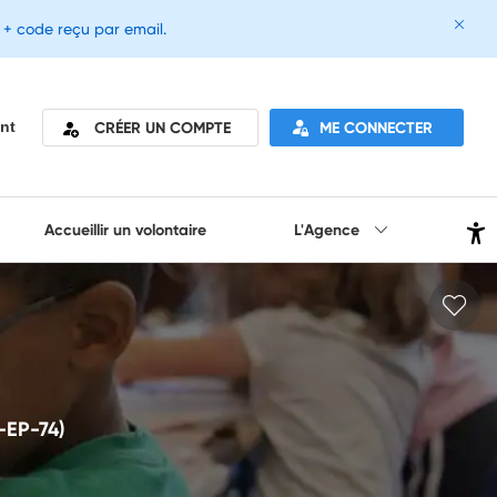
e + code reçu par email.
CRÉER UN COMPTE
ME CONNECTER
nt
Accueillir un volontaire
L'Agence
6-EP-74)