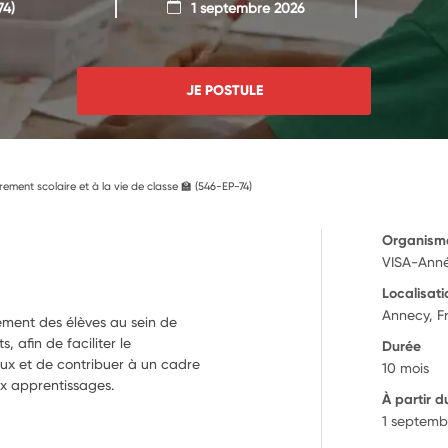
74)
1 septembre 2026
JE POSTULE
rement scolaire et à la vie de classe 🏫 (546-EP-74)
Organism
VISA-Ann
Localisati
Annecy, F
rement des élèves au sein de
, afin de faciliter le
Durée
ux et de contribuer à un cadre
10 mois
ux apprentissages.
À partir d
1 septemb