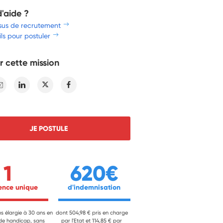
d'aide ?
sus de recrutement
ls pour postuler
r cette mission
E-mail
Linkedin
Twitter
Facebook
JE POSTULE
1
620€
ience unique 
 d'indemnisation 
ns élargie à 30 ans en
dont 504,98 € pris en charge
 de handicap, sans
par l'Etat et 114,85 € par