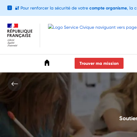
🔐
Pour renforcer la sécurité de votre
compte organisme
, la 
i
Accéder au menu
Accéder au contenu
Accéder au pied de page
Trouver ma mission
Soutien