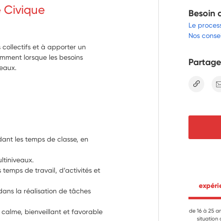
e Civique
Besoin 
Le proces
Nos consei
s collectifs et à apporter un
amment lorsque les besoins
Partage
veaux.
lien
nt les temps de classe, en 
ltiniveaux.
temps de travail, d’activités et 
 expér
dans la réalisation de tâches 
 calme, bienveillant et favorable 
de 16 à 25 a
situation