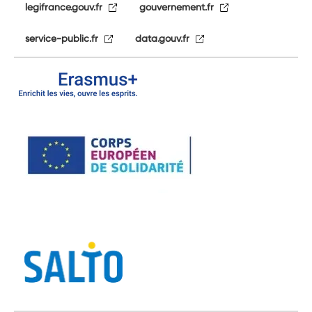
legifrance.gouv.fr
gouvernement.fr
service-public.fr
data.gouv.fr