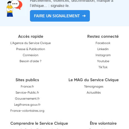
Harcèlement, violences, discrimination, manque à
l’éthique... : signalez-le.
FAIRE UN SIGNALEMENT
Accès rapide
Restez connecté
L'Agence du Service Civique
Facebook
Presse & Publication
Linkedin
Connexion
Instagram
Besoin d'aide ?
Youtube
TikTok
Sites publics
Le MAG du Service Civique
France.fr
Témoignages
Service-Public.fr
Actualités
Gouvernement.fr
Legifrance.gouv.fr
France-volontaires.org
Comprendre le Service Civique
Être volontaire