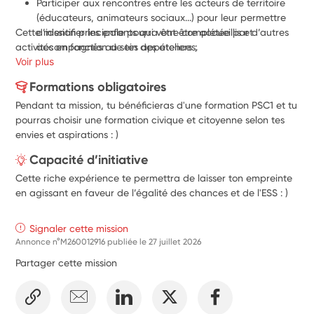
Participer aux rencontres entre les acteurs de territoire 
(éducateurs, animateurs sociaux...) pour leur permettre 
Cette mission principale pourra être complétée par d’autres 
d’identifier les enfants qui vont être accueillis et 
activités en fonction de tes appétences.
accompagnés au sein des ateliers ;
Voir plus
Venir ponctuellement en soutien aux familles dans les 
démarches administratives des ateliers ;
Formations obligatoires
Comprendre les besoins des familles pour l'accueil 
Pendant ta mission, tu bénéficieras d'une formation PSC1 et tu
personnalisé de leur enfant.
pourras choisir une formation civique et citoyenne selon tes
envies et aspirations : )
Capacité d’initiative
Cette riche expérience te permettra de laisser ton empreinte
en agissant en faveur de l’égalité des chances et de l'ESS : )
Signaler cette mission
Annonce n°M260012916 publiée le
27 juillet 2026
Partager cette mission