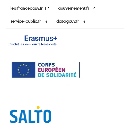
legifrance.gouv.fr
gouvernement.fr
service-public.fr
data.gouv.fr